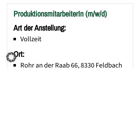
ProduktionsmitarbeiterIn (m/w/d)
Art der Anstellung:
Vollzeit
Ort:
Rohr an der Raab 66, 8330 Feldbach
Gehalt:
11,95 € brutto pro Stunde (eine
Überzahlung ist je nach Qualifikation,
Erfahrung und Leistungsbereitschaft
möglich)
Ihre Aufgaben & Anforderungen: